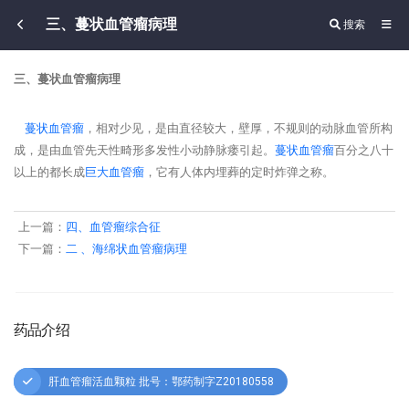
三、蔓状血管瘤病理
搜索
三、蔓状血管瘤病理
蔓状
血管瘤
，相对少见，是由直径较大，壁厚，不规则的动脉血管所构
成，是由血管先天性畸形多发性小动静脉瘘引起。
蔓状
血管瘤
百分之八十
以上的都长成
巨大
血管瘤
，它有人体内埋葬的定时炸弹之称。
上一篇：
四、血管瘤综合征
下一篇：
二 、海绵状血管瘤病理
药品介绍
肝血管瘤活血颗粒 批号：鄂药制字Z20180558