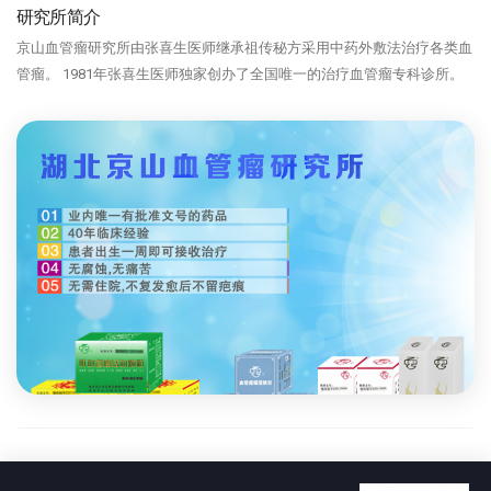
研究所简介
京山血管瘤研究所由张喜生医师继承祖传秘方采用中药外敷法治疗各类血
管瘤。 1981年张喜生医师独家创办了全国唯一的治疗血管瘤专科诊所。