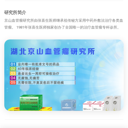
研究所简介
京山血管瘤研究所由张喜生医师继承祖传秘方采用中药外敷法治疗各类血
管瘤。 1981年张喜生医师独家创办了全国唯一的治疗血管瘤专科诊所。