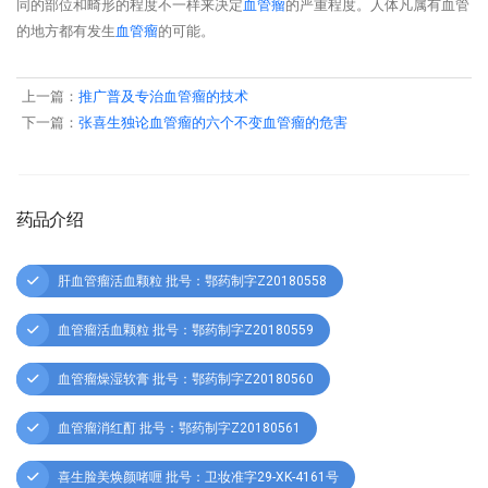
同的部位和畸形的程度不一样来决定
血管瘤
的严重程度。人体凡属有血管
的地方都有发生
血管瘤
的可能。
上一篇：
推广普及专治血管瘤的技术
下一篇：
张喜生独论血管瘤的六个不变血管瘤的危害
药品介绍
肝血管瘤活血颗粒 批号：鄂药制字Z20180558
血管瘤活血颗粒 批号：鄂药制字Z20180559
血管瘤燥湿软膏 批号：鄂药制字Z20180560
血管瘤消红酊 批号：鄂药制字Z20180561
喜生脸美焕颜啫喱 批号：卫妆准字29-XK-4161号