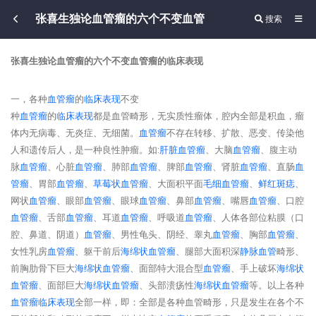
张喜生独论血管瘤的六个不变血管
搜索
张喜生独论血管瘤的六个不变血管瘤的临床表现
一，各种
血管瘤
的
临床表现
不变
种
血管瘤
的
临床表现
都是血管畸形，无实质性瘤体，腔内全部是积血，瘤
体内无病毒、无炎症、无细菌。
血管瘤
不存在转移、扩散、恶变、传染他
人和遗传后人，是一种良性肿瘤。如:
肝脏
血管瘤
、大脑
血管瘤
、腹主动
脉
血管瘤
、心脏
血管瘤
、肺部
血管瘤
、脾部
血管瘤
、肾脏
血管瘤
、直肠
血
管瘤
、胃部
血管瘤
、
草莓状
血管瘤
、大面积平面
毛细
血管瘤
、
鲜红斑痣
、
网状
血管瘤
、眼部
血管瘤
、眼球
血管瘤
、鼻部
血管瘤
、嘴唇
血管瘤
、口腔
血管瘤
、舌部
血管瘤
、耳道
血管瘤
、呼吸道
血管瘤
、人体各部位粘膜（口
腔、鼻道、阴道）
血管瘤
、男性龟头、阴经、睾丸
血管瘤
、胸部
血管瘤
、
女性乳房
血管瘤
、躯干前后
海绵状
血管瘤
、腿部大面积深
静脉血管
畸形、
前胸肋骨下巨大
海绵状
血管瘤
、面部特大混合型
血管瘤
、手上破坏
海绵状
血管瘤
、面部巨大
海绵状
血管瘤
、头部溃疡性
海绵状
血管瘤
等。以上各种
血管瘤
临床表现
全部一样，即：全部是各种血管畸形，只是发生在各个不