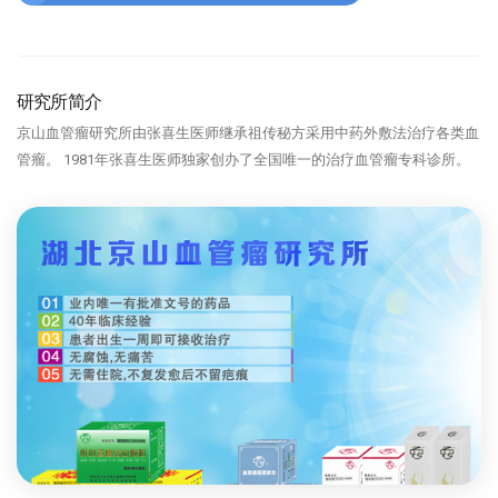
研究所简介
京山血管瘤研究所由张喜生医师继承祖传秘方采用中药外敷法治疗各类血
管瘤。 1981年张喜生医师独家创办了全国唯一的治疗血管瘤专科诊所。