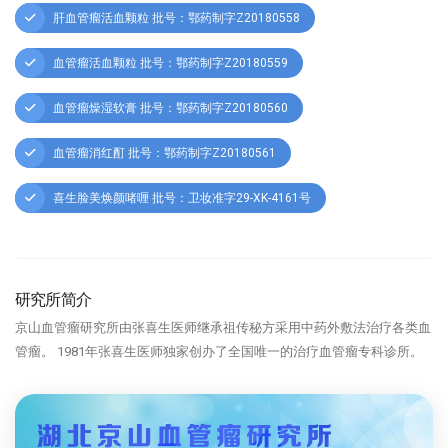
肝血管瘤活血颗粒 批号：鄂药制字Z20180558
血管瘤活血颗粒 批号：鄂药制字Z20180559
血管瘤燥湿软膏 批号：鄂药制字Z20180560
血管瘤消红酊 批号：鄂药制字Z20180561
喜生脸美焕颜啫喱 批号：卫妆准字29-XK-4161号
研究所简介
京山血管瘤研究所由张喜生医师继承祖传秘方采用中药外敷法治疗各类血
管瘤。 1981年张喜生医师独家创办了全国唯一的治疗血管瘤专科诊所。