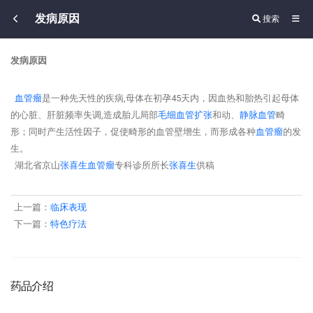
发病原因
搜索
发病原因
血管瘤
是一种先天性的疾病,母体在初孕45天内，因血热和胎热引起母体
的心脏、肝脏频率失调,造成胎儿局部
毛细血管扩张
和动、
静脉血管
畸
形；同时产生活性因子，促使畸形的血管壁增生，而形成各种
血管瘤
的发
生。
湖北省京山
张喜生
血管瘤
专科诊所所长
张喜生
供稿
上一篇：
临床表现
下一篇：
特色疗法
药品介绍