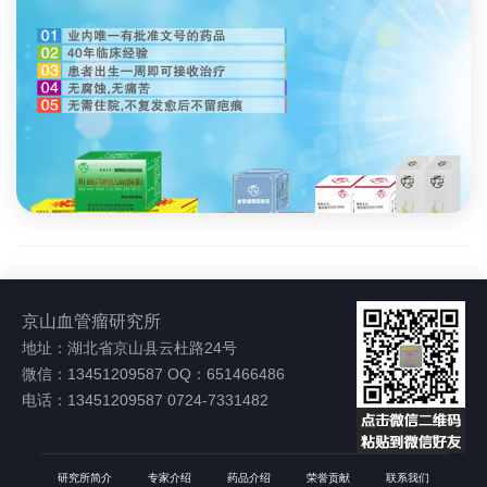
京山血管瘤研究所
地址：湖北省京山县云杜路24号
微信：13451209587 OQ：651466486
电话：13451209587 0724-7331482
研究所简介
专家介绍
药品介绍
荣誉贡献
联系我们