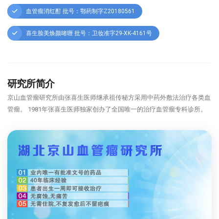
血管瘤消红酊 批号：鄂药制字Z20180561
喜生脸美焕颜啫喱 批号：卫妆准字29-XK-4161号
研究所简介
京山血管瘤研究所由张喜生医师继承祖传秘方采用中药外敷法治疗各类血
管瘤。 1981年张喜生医师独家创办了全国唯一的治疗血管瘤专科诊所。