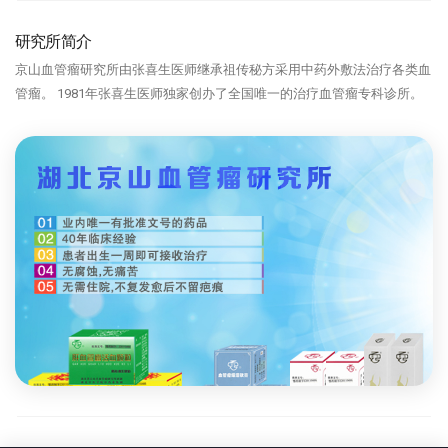
研究所简介
京山血管瘤研究所由张喜生医师继承祖传秘方采用中药外敷法治疗各类血
管瘤。 1981年张喜生医师独家创办了全国唯一的治疗血管瘤专科诊所。