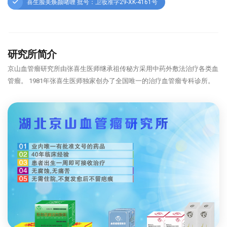
喜生脸美焕颜啫喱 批号：卫妆准字29-XK-4161号
研究所简介
京山血管瘤研究所由张喜生医师继承祖传秘方采用中药外敷法治疗各类血
管瘤。 1981年张喜生医师独家创办了全国唯一的治疗血管瘤专科诊所。