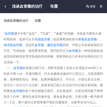
浅谈血管瘤的治疗 张霞
搜索
浅谈血管瘤的治疗 张霞
"
血管瘤
属于中医""血痣""、""红疵""、""血瘤""的范畴。本病多为婴幼儿童
时期发病，临床可分为
毛细
血管瘤
（包括葡萄酒色斑与
草莓状
血管瘤
）、
海绵状
血管瘤
、混合性
血管瘤
、
蔓状
血管瘤
四类。中医认为本病多因先天
不足、气滞血瘀、脉络壅滞所致。现代医学认为
血管瘤
是一种胚胎期造成
血管组织畸形发育所形成的良性肿瘤。现将我科近几年来所采用的治疗方
法浅谈一下。
一、
血管瘤
的尿素注射疗法，用医学尿素２克加入生理盐水4ml和２％
利多卡因１ml，常规消毒后，针头自瘤体边缘或中心部注入。注射适量药
物，使肿瘤变苍白、肿胀。如果肿瘤面积大，可分次、分部位多点注射，
也可以一次分几个点注射，或者变动已刺入针头的方向分散注射药物。最
终要使
血管瘤
的各个部位都被注射到，并反复循环。注射后用消毒干棉球
加压５分钟，避免出血及药液外溢，避免皮肤起疱。注射次数一般为每周
２~３次，整个操作过程需掌握严格的无菌操作，治愈率在90％以上。