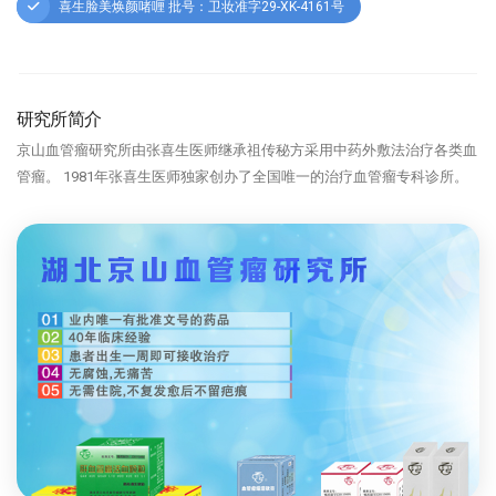
喜生脸美焕颜啫喱 批号：卫妆准字29-XK-4161号
研究所简介
京山血管瘤研究所由张喜生医师继承祖传秘方采用中药外敷法治疗各类血
管瘤。 1981年张喜生医师独家创办了全国唯一的治疗血管瘤专科诊所。