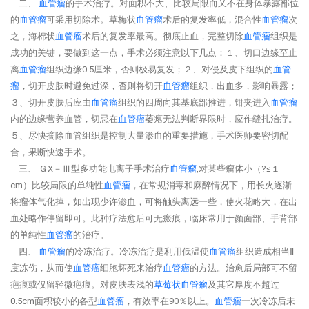
二、
血管瘤
的手术治疗。对面积不大、比较局限而又不在身体暴露部位
的
血管瘤
可采用切除术。草梅状
血管瘤
术后的复发率低，混合性
血管瘤
次
之，海棉状
血管瘤
术后的复发率最高。彻底止血，完整切除
血管瘤
组织是
成功的关键，要做到这一点，手术必须注意以下几点：１、切口边缘至止
离
血管瘤
组织边缘0.5厘米，否则极易复发；２、对侵及皮下组织的
血管
瘤
，切开皮肤时避免过深，否则将切开
血管瘤
组织，出血多，影响暴露；
３、切开皮肤后应由
血管瘤
组织的四周向其基底部推进，钳夹进入
血管瘤
内的边缘营养血管，切忌在
血管瘤
萎瘪无法判断界限时，应作缝扎治疗。
５、尽快摘除血管组织是控制大量渗血的重要措施，手术医师要密切配
合，果断快速手术。
三、 ＧX－Ⅲ型多功能电离子手术治疗
血管瘤
,对某些瘤体小（?≤１
cm）比较局限的单纯性
血管瘤
，在常规消毒和麻醉情况下，用长火逐渐
将瘤体气化掉，如出现少许渗血，可将触头离远一些，使火花略大，在出
血处略作停留即可。此种疗法愈后可无瘢痕，临床常用于颜面部、手背部
的单纯性
血管瘤
的治疗。
四、
血管瘤
的冷冻治疗。冷冻治疗是利用低温使
血管瘤
组织造成相当Ⅱ
度冻伤，从而使
血管瘤
细胞坏死来治疗
血管瘤
的方法。治愈后局部可不留
疤痕或仅留轻微疤痕。对皮肤表浅的
草莓状
血管瘤
及其它厚度不超过
0.5cm面积较小的各型
血管瘤
，有效率在90％以上。
血管瘤
一次冷冻后未