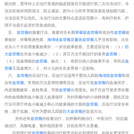
能治愈，需等待上次治疗形成的痂皮脱落后方能进行第二次冷冻治疗。冷
冻后应保持局部清洁，防止感染。因为小儿经常哭闹容易造成创面污面，
冷冻后应予以包扎。冷冻疗法的主要特点是适应范围小，有的疗程长，护
理不当易引起溃烂而形成疤痕。
五、
血管瘤
的激素疗法。激素对生长期
草莓状
血管瘤
和混合性
血管瘤
效
果较好，对葡萄酒色斑、
海绵状
血管瘤
及
蔓状
血管瘤
几乎没有影响。出生
后头八个月应用激素效果好，一岁后效果较差。主要适应症有：（１）
巨
大
血管瘤
合并血小板减少；（２）其它方法不能治疗的各类
血管瘤
；
（３）迅速增殖的
血管瘤
。缺点：１、有部分病人的效果不佳，停药后
血
管瘤
又迅速增大；２、对小儿的生长发育有一定影响。
六、
血管瘤
的压迫疗法。压迫疗法适用于婴幼儿四肢
海绵状
血管瘤
和混
合性
血管瘤
。常用的方法是弹性绷带压迫，压迫可使
血管瘤
内血液排空，
内皮细胞破坏，血栓形成，导致
血管瘤
出现退化。由于压迫可使淤滞在瘤
内的血细胞和血小板进入血液循环，并封闭瘤内的小动静脉瘘，因此压迫
疗法可用于伴血小板减少和心功能衰竭的大面积
血管瘤
。压迫疗法安全有
效，易于实施，可作为婴幼儿四肢
巨大
血管瘤
的首选方法。
另外还有
血管瘤
的栓塞治疗，抗肿瘤药物治疗、中医治疗、恒定磁
场治疗、高频电凝、紫外线照射等，目前应用不太普遍。
目前我们对
血管瘤
的基础治疗研究还处在初级阶段，如何从更深层次