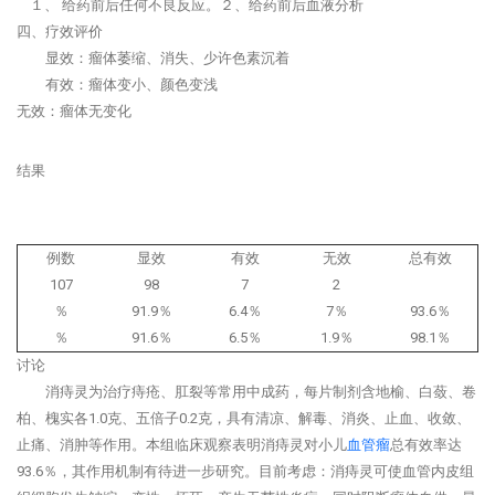
１、 给药前后任何不良反应。２、给药前后血液分析
四、疗效评价
显效：瘤体萎缩、消失、少许色素沉着
有效：瘤体变小、颜色变浅
无效：瘤体无变化
结果
例数
显效
有效
无效
总有效
107
98
7
2
％
91.9％
6.4％
7％
93.6％
％
91.6％
6.5％
1.9％
98.1％
讨论
消痔灵为治疗痔疮、肛裂等常用中成药，每片制剂含地榆、白蔹、卷
柏、槐实各1.0克、五倍子0.2克，具有清凉、解毒、消炎、止血、收敛、
止痛、消肿等作用。本组临床观察表明消痔灵对小儿
血管瘤
总有效率达
93.6％，其作用机制有待进一步研究。目前考虑：消痔灵可使血管内皮组