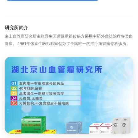
研究所简介
京山血管瘤研究所由张喜生医师继承祖传秘方采用中药外敷法治疗各类血
管瘤。 1981年张喜生医师独家创办了全国唯一的治疗血管瘤专科诊所。