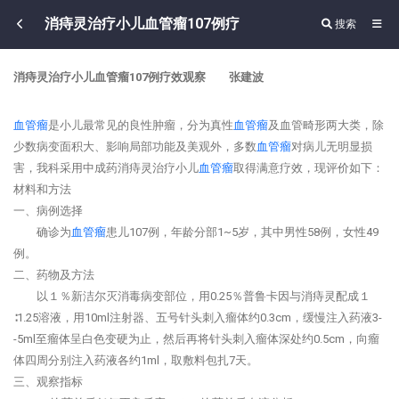
消痔灵治疗小儿血管瘤107例疗
搜索
消痔灵治疗小儿血管瘤107例疗效观察 张建波
血管瘤
是小儿最常见的良性肿瘤，分为真性
血管瘤
及血管畸形两大类，除
少数病变面积大、影响局部功能及美观外，多数
血管瘤
对病儿无明显损
害，我科采用中成药消痔灵治疗小儿
血管瘤
取得满意疗效，现评价如下：
材料和方法
一、病例选择
确诊为
血管瘤
患儿107例，年龄分部1~5岁，其中男性58例，女性49
例。
二、药物及方法
以１％新洁尔灭消毒病变部位，用0.25％普鲁卡因与消痔灵配成１
∶1.25溶液，用10ml注射器、五号针头刺入瘤体约0.3cm，缓慢注入药液3-
-5ml至瘤体呈白色变硬为止，然后再将针头刺入瘤体深处约0.5cm，向瘤
体四周分别注入药液各约1ml，取敷料包扎7天。
三、观察指标