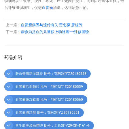
织细胞发生皱缩、变性、坏死、产生无菌性炎症，同时阻断瘤体血供，最
后纤维组织增生，促进
血管瘤
消退，达到治愈目的。
上一篇：
血管瘤病因与遗传有关 贾忠葆 唐桂芳
下一篇：
误诊为贫血的儿童鞍上动脉瘤一例 修国珍
药品介绍
肝血管瘤活血颗粒 批号：鄂药制字Z20180558
血管瘤活血颗粒 批号：鄂药制字Z20180559
血管瘤燥湿软膏 批号：鄂药制字Z20180560
血管瘤消红酊 批号：鄂药制字Z20180561
喜生脸美焕颜啫喱 批号：卫妆准字29-XK-4161号