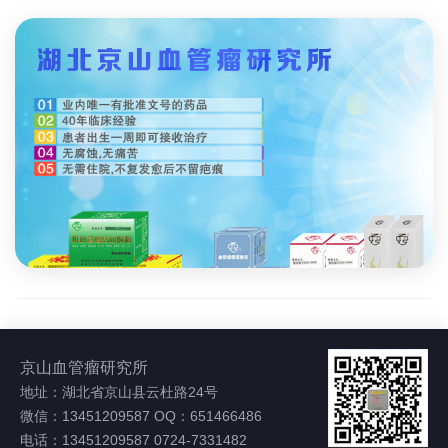
京山血管瘤研究所
地址：湖北省京山县云杜路24号
微信：13451209587 OQ：651466486
电话：13451209587 0724-7331482