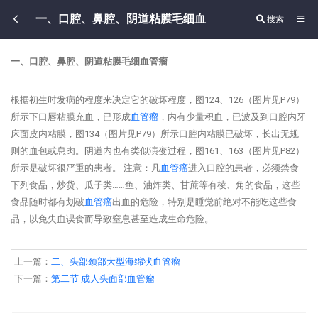
一、口腔、鼻腔、阴道粘膜毛细血
搜索
一、口腔、鼻腔、阴道粘膜毛细血管瘤
根据初生时发病的程度来决定它的破坏程度，图124、126（图片见P79）
所示下口唇粘膜充血，已形成
血管瘤
，内有少量积血，已波及到口腔内牙
床面皮内粘膜，图134（图片见P79）所示口腔内粘膜已破坏，长出无规
则的血包或息肉。阴道内也有类似演变过程，图161、163（图片见P82）
所示是破坏很严重的患者。 注意：凡
血管瘤
进入口腔的患者，必须禁食
下列食品，炒货、瓜子类……鱼、油炸类、甘蔗等有棱、角的食品，这些
食品随时都有划破
血管瘤
出血的危险，特别是睡觉前绝对不能吃这些食
品，以免失血误食而导致窒息甚至造成生命危险。
上一篇：
二、头部颈部大型海绵状血管瘤
下一篇：
第二节 成人头面部血管瘤