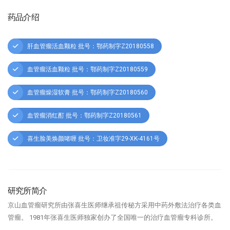
药品介绍
肝血管瘤活血颗粒 批号：鄂药制字Z20180558
血管瘤活血颗粒 批号：鄂药制字Z20180559
血管瘤燥湿软膏 批号：鄂药制字Z20180560
血管瘤消红酊 批号：鄂药制字Z20180561
喜生脸美焕颜啫喱 批号：卫妆准字29-XK-4161号
研究所简介
京山血管瘤研究所由张喜生医师继承祖传秘方采用中药外敷法治疗各类血
管瘤。 1981年张喜生医师独家创办了全国唯一的治疗血管瘤专科诊所。