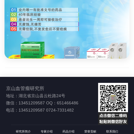
京山血管瘤研究所
地址：湖北省京山县云杜路24号
微信：13451209587 OQ：651466486
电话：13451209587 0724-7331482
研究所简介
专家介绍
药品介绍
荣誉贡献
联系我们