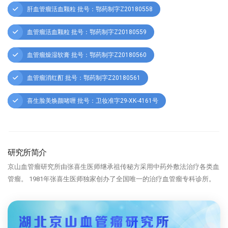
肝血管瘤活血颗粒 批号：鄂药制字Z20180558
血管瘤活血颗粒 批号：鄂药制字Z20180559
血管瘤燥湿软膏 批号：鄂药制字Z20180560
血管瘤消红酊 批号：鄂药制字Z20180561
喜生脸美焕颜啫喱 批号：卫妆准字29-XK-4161号
研究所简介
京山血管瘤研究所由张喜生医师继承祖传秘方采用中药外敷法治疗各类血
管瘤。 1981年张喜生医师独家创办了全国唯一的治疗血管瘤专科诊所。