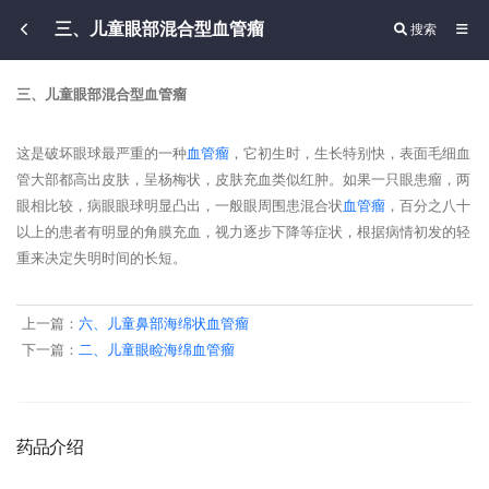
三、儿童眼部混合型血管瘤
搜索
三、儿童眼部混合型血管瘤
这是破坏眼球最严重的一种
血管瘤
，它初生时，生长特别快，表面毛细血
管大部都高出皮肤，呈杨梅状，皮肤充血类似红肿。如果一只眼患瘤，两
眼相比较，病眼眼球明显凸出，一般眼周围患混合状
血管瘤
，百分之八十
以上的患者有明显的角膜充血，视力逐步下降等症状，根据病情初发的轻
重来决定失明时间的长短。
上一篇：
六、儿童鼻部海绵状血管瘤
下一篇：
二、儿童眼睑海绵血管瘤
药品介绍