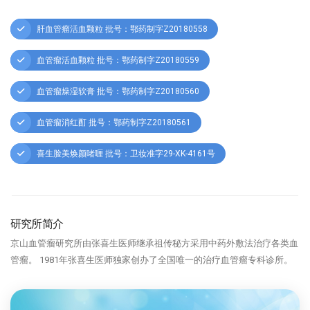
肝血管瘤活血颗粒 批号：鄂药制字Z20180558
血管瘤活血颗粒 批号：鄂药制字Z20180559
血管瘤燥湿软膏 批号：鄂药制字Z20180560
血管瘤消红酊 批号：鄂药制字Z20180561
喜生脸美焕颜啫喱 批号：卫妆准字29-XK-4161号
研究所简介
京山血管瘤研究所由张喜生医师继承祖传秘方采用中药外敷法治疗各类血
管瘤。 1981年张喜生医师独家创办了全国唯一的治疗血管瘤专科诊所。