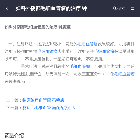
妇科外阴部毛细血管瘤的治疗 钟
搜索
妇科外阴部毛细血管瘤的治疗 钟麦霞
一、注射疗法：此疗法对较小、表浅的
毛细
血管瘤
效果较好。可用碘酊
注射（操作时根据
毛细
血管瘤
大小采药，注射后使
毛细
血管瘤
色泽呈碘酊
状即可），不需加压包扎。一星期后可痊愈，不留疤痕。
二、手术疗法：对表浅且较小的
毛细
血管瘤
，可先用丝线结扎，而后
用波姆光照射瘤部位（每天照射一次，每次三至五分钟），使
毛细
血管瘤
表皮变瘪为止。
上一篇：
临床治疗血管瘤 冯荣感
下一篇：
婴幼儿毛细血管瘤的治疗方法
药品介绍