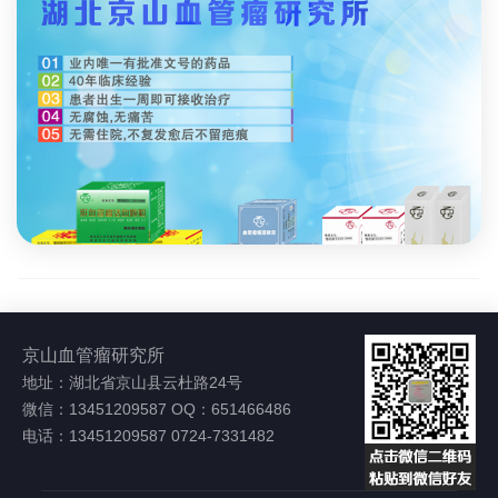
京山血管瘤研究所
地址：湖北省京山县云杜路24号
微信：13451209587 OQ：651466486
电话：13451209587 0724-7331482