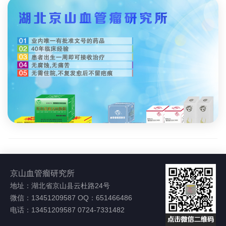
京山血管瘤研究所
地址：湖北省京山县云杜路24号
微信：13451209587 OQ：651466486
电话：13451209587 0724-7331482