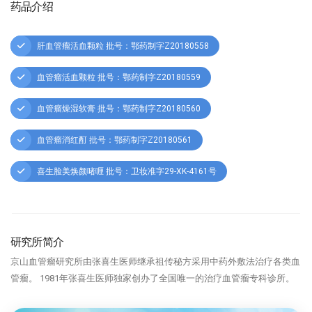
药品介绍
肝血管瘤活血颗粒 批号：鄂药制字Z20180558
血管瘤活血颗粒 批号：鄂药制字Z20180559
血管瘤燥湿软膏 批号：鄂药制字Z20180560
血管瘤消红酊 批号：鄂药制字Z20180561
喜生脸美焕颜啫喱 批号：卫妆准字29-XK-4161号
研究所简介
京山血管瘤研究所由张喜生医师继承祖传秘方采用中药外敷法治疗各类血
管瘤。 1981年张喜生医师独家创办了全国唯一的治疗血管瘤专科诊所。