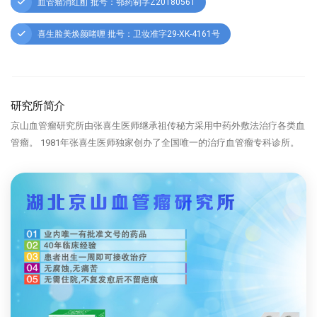
血管瘤消红酊 批号：鄂药制字Z20180561
喜生脸美焕颜啫喱 批号：卫妆准字29-XK-4161号
研究所简介
京山血管瘤研究所由张喜生医师继承祖传秘方采用中药外敷法治疗各类血
管瘤。 1981年张喜生医师独家创办了全国唯一的治疗血管瘤专科诊所。