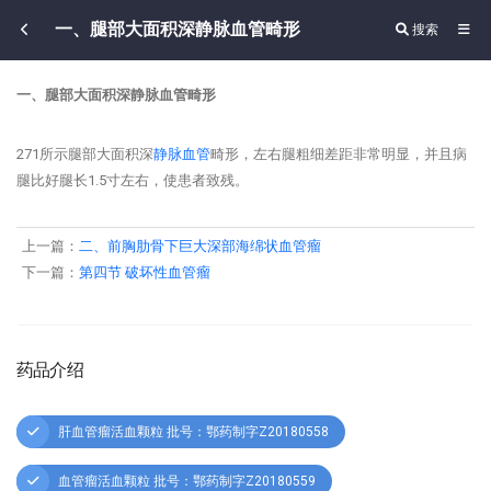
一、腿部大面积深静脉血管畸形
搜索
一、腿部大面积深静脉血管畸形
271所示腿部大面积深
静脉血管
畸形，左右腿粗细差距非常明显，并且病
腿比好腿长1.5寸左右，使患者致残。
上一篇：
二、前胸肋骨下巨大深部海绵状血管瘤
下一篇：
第四节 破坏性血管瘤
药品介绍
肝血管瘤活血颗粒 批号：鄂药制字Z20180558
血管瘤活血颗粒 批号：鄂药制字Z20180559