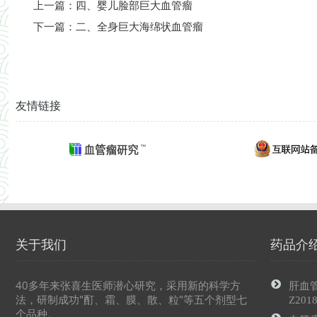
上一篇：
四、婴儿脸部巨大血管瘤
下一篇：
二、全身巨大海绵状血管瘤
友情链接
关于我们
药品介
40多年来张喜生医师潜心研究，采用新的科学方
肝血
法，研制成功"酊、霜、膜、散、粒"等五个剂型七
Z201
个品种。