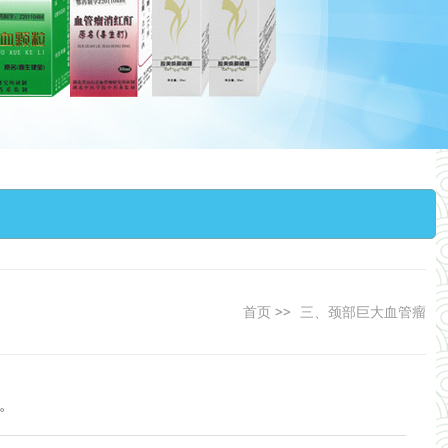
首页 >>
三、颈部巨大血管瘤
。