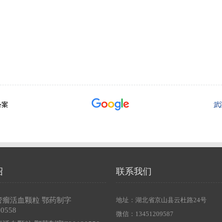
绍
联系我们
管瘤活血颗粒 鄂药制字
地址：湖北省京山县云杜路24号
80558
微信：13451209587