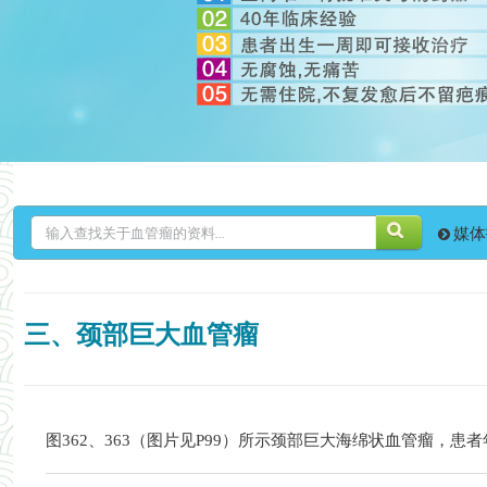
媒体
三、颈部巨大血管瘤
图362、363（图片见P99）所示颈部巨大
海绵状
血管瘤
，患者