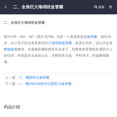
二、全身巨大海绵状血管瘤
搜索
二、全身巨大海绵状血管瘤
图片359、360、361（图片见P98）均是一个患者所患的
血管瘤
，现年30
岁，从小先天性全身多发性巨大
海绵状
血管瘤
，患者出生时，误认为全身
静脉血管
曲张，全身都是像蚯蚓生长在皮下，到青春发育期猛长成照片上
的症状，特别是舌头多处凸出，牙根经常出血，平时讲话，吃饭都很困
难。
上一篇：
三、颈部巨大血管瘤
下一篇：
一、图354-355所示口腔巨大血管瘤
药品介绍