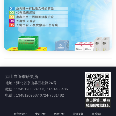
京山血管瘤研究所
地址：湖北省京山县云杜路24号
微信：13451209587 OQ：651466486
电话：13451209587 0724-7331482
研究所简介
专家介绍
药品介绍
荣誉贡献
联系我们