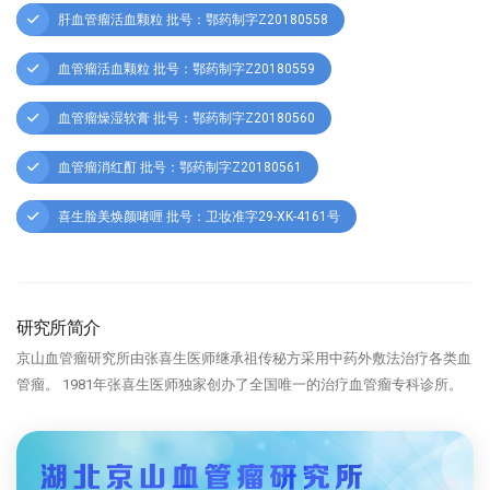
肝血管瘤活血颗粒 批号：鄂药制字Z20180558
血管瘤活血颗粒 批号：鄂药制字Z20180559
血管瘤燥湿软膏 批号：鄂药制字Z20180560
血管瘤消红酊 批号：鄂药制字Z20180561
喜生脸美焕颜啫喱 批号：卫妆准字29-XK-4161号
研究所简介
京山血管瘤研究所由张喜生医师继承祖传秘方采用中药外敷法治疗各类血
管瘤。 1981年张喜生医师独家创办了全国唯一的治疗血管瘤专科诊所。