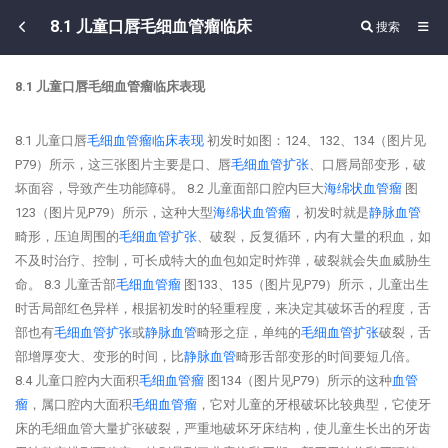
8.1 儿童口唇毛细血管瘤临床
搜索
8.1 儿童口唇毛细血管瘤临床表现
8.1 儿童口唇
毛细
血管瘤
临床表现
初发时如图：124、132、134（图片见
P79）所示，这三张图片主要是口、唇
毛细血管扩张
、口唇局部变形，破
坏面容，导致产生功能障碍。 8.2 儿童面部口腔内巨大
海绵状
血管瘤
图
123（图片见P79）所示，这种大型
海绵状
血管瘤
，初发时就是
静脉血管
畸形，压迫周围的
毛细血管扩张
、破裂，反复循环，内有大量的积血，如
不及时治疗、控制，可长成特大的血包如定时炸弹，破裂就会失血威胁生
命。 8.3 儿童舌部
毛细
血管瘤
图133、135（图片见P79）所示，儿童出生
时舌局部红色异样，根据初发时的轻重程度，来决定其破坏舌的程度，舌
部也有
毛细血管扩张
或
静脉血管
畸形之症，单纯的
毛细血管扩张
破裂，舌
部增厚变大、变形的时间，比
静脉血管
畸形舌部变形的时间要短几倍。
8.4 儿童口腔内大面积
毛细
血管瘤
图134（图片见P79）所示的这种
血管
瘤
，属口腔内大面积
毛细
血管瘤
，它对儿童的牙根破坏比较典型，它使牙
床的毛细血管大量扩张破裂，严重地破坏牙床结构，使儿童生长出的牙齿