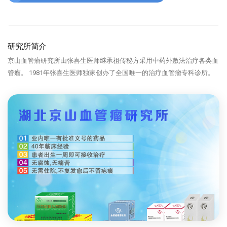
研究所简介
京山血管瘤研究所由张喜生医师继承祖传秘方采用中药外敷法治疗各类血
管瘤。 1981年张喜生医师独家创办了全国唯一的治疗血管瘤专科诊所。