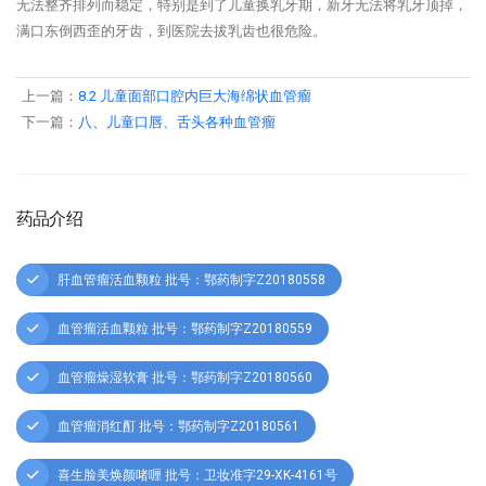
无法整齐排列而稳定，特别是到了儿童换乳牙期，新牙无法将乳牙顶掉，
满口东倒西歪的牙齿，到医院去拔乳齿也很危险。
上一篇：
8.2 儿童面部口腔内巨大海绵状血管瘤
下一篇：
八、儿童口唇、舌头各种血管瘤
药品介绍
肝血管瘤活血颗粒 批号：鄂药制字Z20180558
血管瘤活血颗粒 批号：鄂药制字Z20180559
血管瘤燥湿软膏 批号：鄂药制字Z20180560
血管瘤消红酊 批号：鄂药制字Z20180561
喜生脸美焕颜啫喱 批号：卫妆准字29-XK-4161号