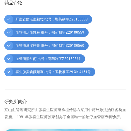
药品介绍
肝血管瘤活血颗粒 批号：鄂药制字Z20180558
血管瘤活血颗粒 批号：鄂药制字Z20180559
血管瘤燥湿软膏 批号：鄂药制字Z20180560
血管瘤消红酊 批号：鄂药制字Z20180561
喜生脸美焕颜啫喱 批号：卫妆准字29-XK-4161号
研究所简介
京山血管瘤研究所由张喜生医师继承祖传秘方采用中药外敷法治疗各类血
管瘤。 1981年张喜生医师独家创办了全国唯一的治疗血管瘤专科诊所。