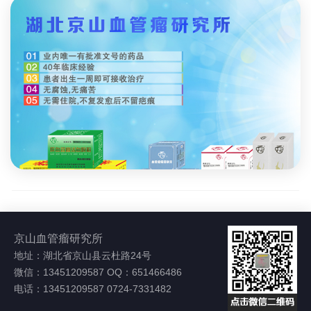
京山血管瘤研究所
地址：湖北省京山县云杜路24号
微信：13451209587 OQ：651466486
电话：13451209587 0724-7331482