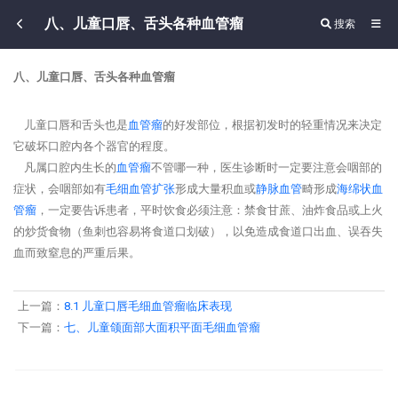
八、儿童口唇、舌头各种血管瘤
搜索
八、儿童口唇、舌头各种血管瘤
儿童口唇和舌头也是
血管瘤
的好发部位，根据初发时的轻重情况来决定
它破坏口腔内各个器官的程度。
凡属口腔内生长的
血管瘤
不管哪一种，医生诊断时一定要注意会咽部的
症状，会咽部如有
毛细血管扩张
形成大量积血或
静脉血管
畸形成
海绵状
血
管瘤
，一定要告诉患者，平时饮食必须注意：禁食甘蔗、油炸食品或上火
的炒货食物（鱼刺也容易将食道口划破），以免造成食道口出血、误吞失
血而致窒息的严重后果。
上一篇：
8.1 儿童口唇毛细血管瘤临床表现
下一篇：
七、儿童颌面部大面积平面毛细血管瘤